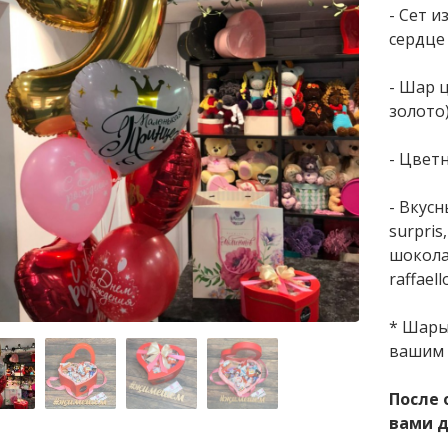
- Сет 
сердце
- Шар 
золото
- Цвет
- Вкусн
surpris,
шокола
raffaello
* Шары
вашим 
После 
вами д