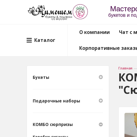
Мастер
букетов и п
О компании
Чат с 
Каталог
Корпоративные заказ
Главная
КО
Букеты
"С
Подарочные наборы
КОМБО сюрпризы
Коробки-гиганты