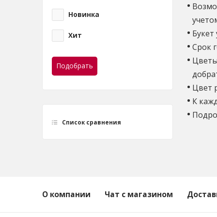
Возмо
Новинка
учето
Букет
Хит
Срок г
Цветы 
Подобрать
добрат
Цвет 
К каж
Подроб
Список сравнения
О компании
Чат с магазином
Достав