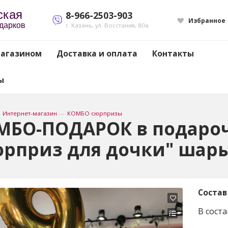
ская
8-966-2503-903
Избранное
одарков
г. Казань, ул. Восстания, 80а
магазином
Доставка и оплата
Контакты
ы
—
Интернет-магазин
—
КОМБО сюрпризы
МБО-ПОДАРОК в подаро
юрприз для дочки" шары
Состав
В соста